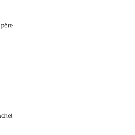
 père
achel