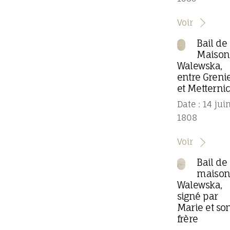
Voir
Bail de 
Maison
Walewska,
entre Greni
et Metterni
Date : 14 jui
1808
Voir
Bail de 
maiso
Walewska,
signé par
Marie et so
frère