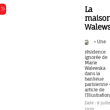
Skip
La
Menu
to
content
maiso
Walew
« Une
résidence
ignorée de
Marie
Walewska
dans la
banlieue
parisienne 
article de
l’Illustration
Date : 8 juill
1939