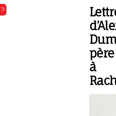
Skip
Lettr
Menu
to
content
d’Al
Dum
père
à
Rach