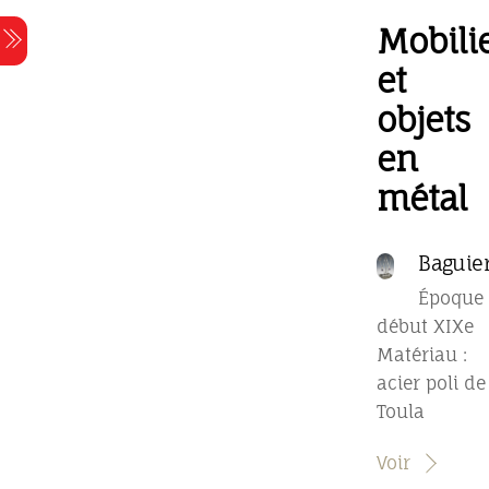
Skip
Mobili
Menu
to
content
et
objets
en
métal
Baguie
Époque 
début XIXe
Matériau :
acier poli de
Toula
Voir