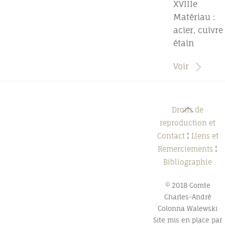
XVIIIe
Matériau :
acier, cuivre
étain
Voir
Back
Droits de
To
reproduction et
Top
Contact
¦
Liens et
Remerciements
¦
Bibliographie
© 2018 Comte
Charles-André
Colonna Walewski
Site mis en place par