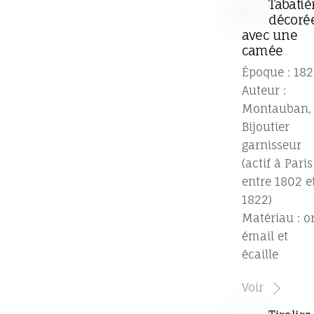
Tabatiè
décoré
avec une
camée
Époque : 182
Auteur :
Montauban,
Bijoutier
garnisseur
(actif à Paris
entre 1802 e
1822)
Matériau : or
émail et
écaille
Voir