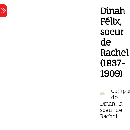
Skip
Dinah
Menu
to
content
Félix,
soeur
de
Rachel
(1837-
1909)
Compte
de
Dinah, la
soeur de
Rachel