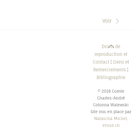
Voir
Back
Droits de
To
reproduction et
Top
Contact
¦
Liens et
Remerciements
¦
Bibliographie
© 2018 Comte
Charles-André
Colonna Walewski
Site mis en place par
Natascha Michel,
etisse.ch