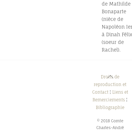
de Mathilde
Bonaparte
(nièce de
Napoléon Ier
à Dinah Féli
(soeur de
Rachel).
Back
Droits de
To
reproduction et
Top
Contact
¦
Liens et
Remerciements
¦
Bibliographie
© 2018 Comte
Charles-André