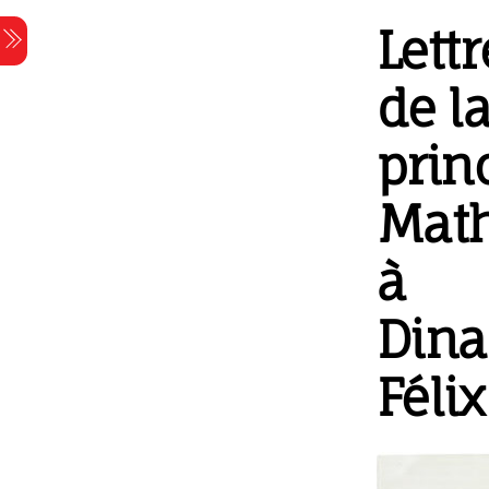
Skip
Lettr
Menu
to
content
de l
prin
Math
à
Din
Félix