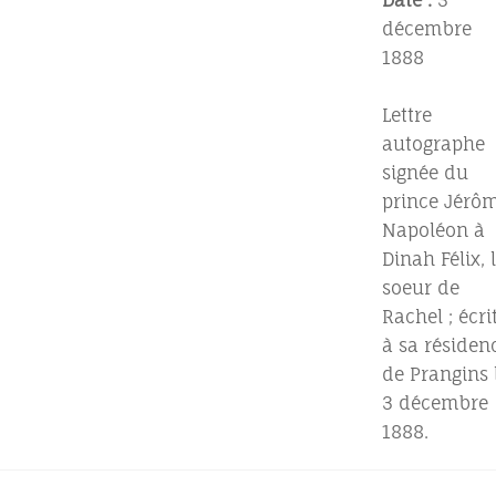
Date :
3
décembre
1888
Lettre
autographe
signée du
prince Jérô
Napoléon à
Dinah Félix, 
soeur de
Rachel ; écri
à sa résiden
de Prangins 
3 décembre
1888.