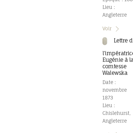
Lieu :
Angleterre
Voir
Lettre 
l’impératric
Eugénie à l
comtesse
Walewska
Date :
novembre
1873
Lieu :
Chislehurst,
Angleterre