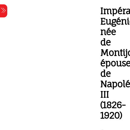
Skip
Impéra
Menu
to
content
Eugéni
née
de
Montij
épous
de
Napol
III
(1826-
1920)