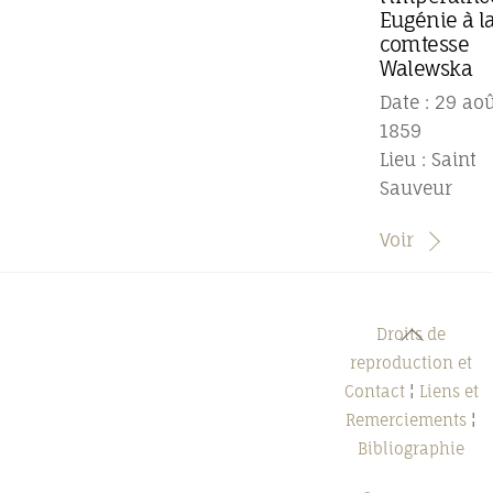
Eugénie à l
comtesse
Walewska
Date : 29 ao
1859
Lieu : Saint
Sauveur
Voir
Back
Droits de
To
reproduction et
Top
Contact
¦
Liens et
Remerciements
¦
Bibliographie