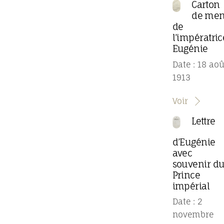
Carton
de me
de
l’impératric
Eugénie
Date : 18 aoû
1913
Voir
Lettre
d’Eugénie
avec
souvenir d
Prince
impérial
Date : 2
novembre