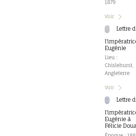
1879
Voir
Lettre 
l’impératric
Eugénie
Lieu :
Chislehurst,
Angleterre
Voir
Lettre 
l’impératric
Eugénie à
Félicie Dou
Époque : 188