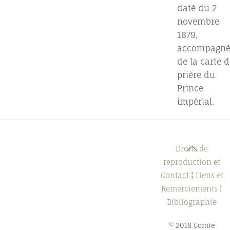
daté du 2
novembre
1879,
accompagn
de la carte d
prière du
Prince
impérial.
Back
Droits de
To
reproduction et
Top
Contact
¦
Liens et
Remerciements
¦
Bibliographie
© 2018 Comte