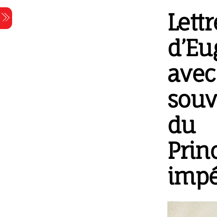
Skip
Lettr
Menu
to
content
d’Eu
avec
souv
du
Prin
impé