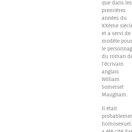
que dans les
premières
années du
XXème siècl
et a servi de
modèle pou
le personna
du roman d
l’écrivain
anglais
William
Somerset
Maugham.
Il était
probableme
homosexuel. 
a été cité da