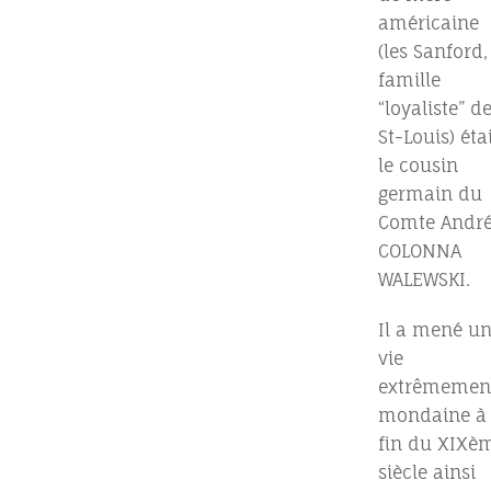
américaine
(les Sanford,
famille
“loyaliste” d
St-Louis) éta
le cousin
germain du
Comte Andr
COLONNA
WALEWSKI.
Il a mené u
vie
extrêmemen
mondaine à 
fin du XIXè
siècle ainsi