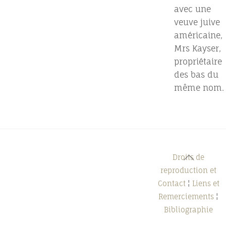
avec une
veuve juive
américaine,
Mrs Kayser,
propriétaire
des bas du
même nom.
Back
Droits de
To
reproduction et
Top
Contact
¦
Liens et
Remerciements
¦
Bibliographie