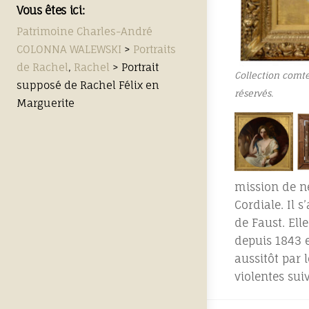
Vous êtes ici:
Patrimoine Charles-André
COLONNA WALEWSKI
>
Portraits
de Rachel
,
Rachel
>
Portrait
Collection comte
supposé de Rachel Félix en
réservés.
Marguerite
mission de né
Cordiale. Il 
de Faust. Ell
depuis 1843 e
aussitôt par 
violentes sui