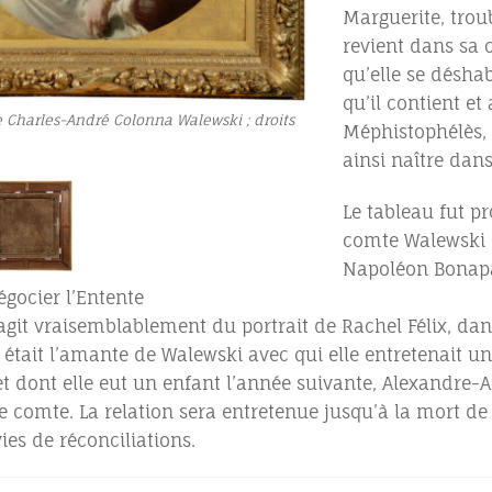
Marguerite, trou
revient dans sa 
qu’elle se déshab
qu’il contient et
 Charles-André Colonna Walewski ; droits
Méphistophélès, q
ainsi naître dan
Le tableau fut 
comte Walewski –
Napoléon Bonapa
gocier l’Entente
s’agit vraisemblablement du portrait de Rachel Félix, dan
e était l’amante de Walewski avec qui elle entretenait un
t dont elle eut un enfant l’année suivante, Alexandre-
le comte. La relation sera entretenue jusqu’à la mort de
vies de réconciliations.