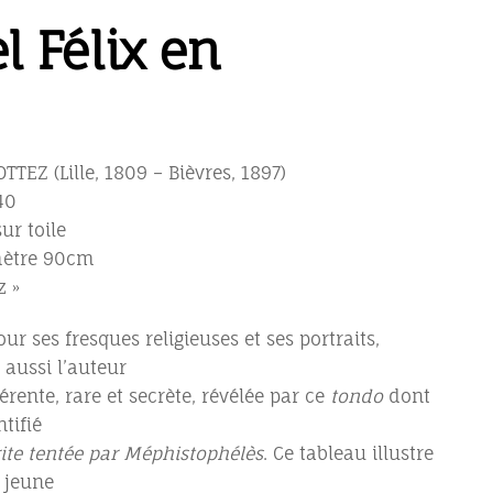
l Félix en
OTTEZ (Lille, 1809 – Bièvres, 1897)
40
sur toile
mètre 90cm
z »
r ses fresques religieuses et ses portraits,
 aussi l’auteur
rente, rare et secrète, révélée par ce
tondo
dont
ntifié
te tentée par Méphistophélès
. Ce tableau illustre
 jeune