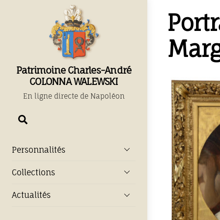
Skip
Portr
to
content
Marg
Patrimoine Charles-André
COLONNA WALEWSKI
En ligne directe de Napoléon
Chercher
Personnalités
Collections
Actualités