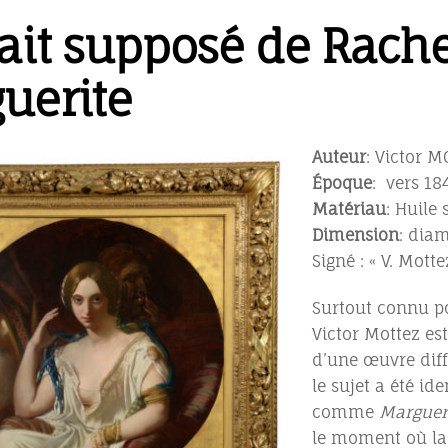
ait supposé de Rache
uerite
Auteur
: Victor M
Époque
: vers 18
Matériau
: Huile 
Dimension
: dia
Signé : « V. Motte
Surtout connu pou
Victor Mottez est
d’une œuvre diffé
le sujet a été ide
comme
Margueri
le moment où la