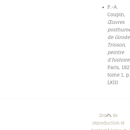
P.-A.
Coupin,
Œuvres
posthum
de Girode
Trioson,
peintre
d’histoire
Paris, 182
tome 1, p
LXIII
Back
Droits de
To
reproduction et
Top