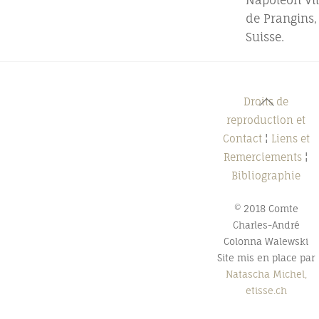
de Prangins,
Suisse.
Back
Droits de
To
reproduction et
Top
Contact
¦
Liens et
Remerciements
¦
Bibliographie
© 2018 Comte
Charles-André
Colonna Walewski
Site mis en place par
Natascha Michel,
etisse.ch