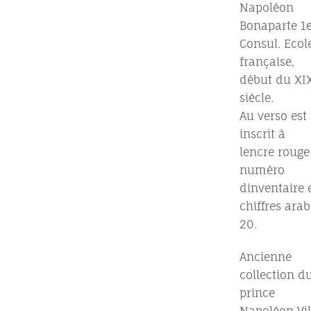
Napoléon
Bonaparte 1e
Consul. Ecol
française,
début du XI
siècle.
Au verso est
inscrit à
lencre rouge
numéro
dinventaire 
chiffres arab
20.
Ancienne
collection d
prince
Napoléon Vil