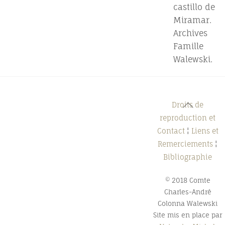
castillo de
Miramar.
Archives
Famille
Walewski.
Back
Droits de
To
reproduction et
Top
Contact
¦
Liens et
Remerciements
¦
Bibliographie
© 2018 Comte
Charles-André
Colonna Walewski
Site mis en place par