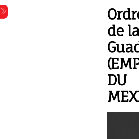
Skip
Ordr
Menu
to
content
de l
Gua
(EMP
DU
MEX