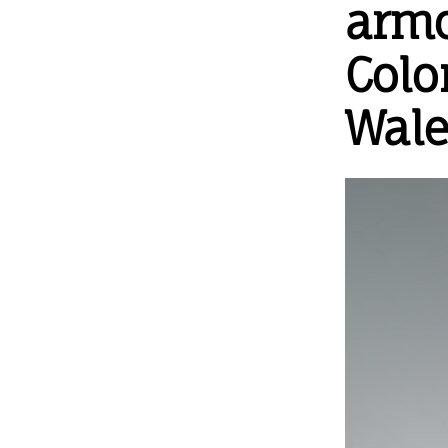
armo
Col
Wale