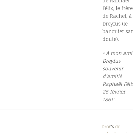
de Raphaël
Félix, le frère
de Rachel, à
Dreyfus (le
banquier sa
doute).
« A mon ami
Dreyfus
souvenir
d’amitié
Raphaël Féli
25 février
1861″
.
Back
Droits de
To