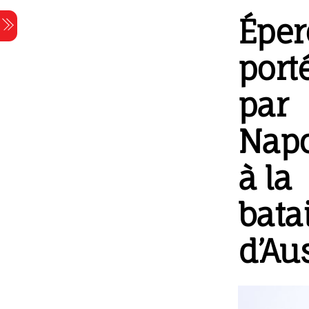
Skip
Éper
Menu
to
content
port
par
Nap
à la
batai
d’Aus