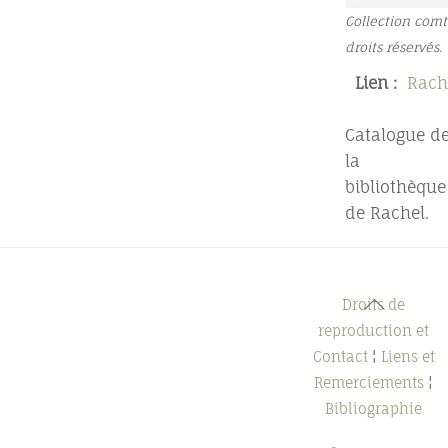
Collection comt
droits réservés.
Lien :
Rach
Catalogue d
la
bibliothèque
de Rachel.
Back
Droits de
To
reproduction et
Top
Contact
¦
Liens et
Remerciements
¦
Bibliographie