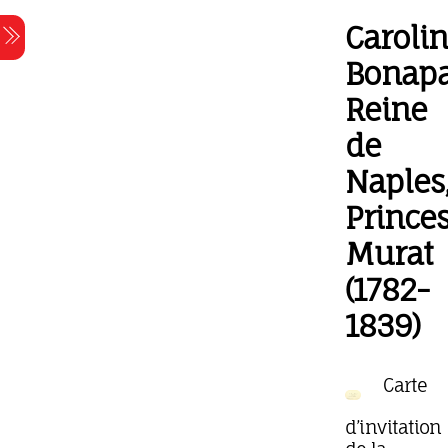
Skip
Caroli
Menu
to
content
Bonapa
Reine
de
Naples
Prince
Murat
(1782-
1839)
Carte
d’invitation