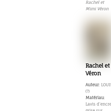
Rachel et
Mimi Véron
Rachel et
Véron
Auteur
: LOUI
(?)
Matériau
:
Lavis d’encr
grise sur