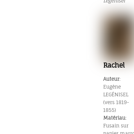
Legénisel
Rachel
Auteur
:
Eugène
LEGÉNISEL
(vers 1819-
1855)
Matériau
:
Fusain sur
papier marr