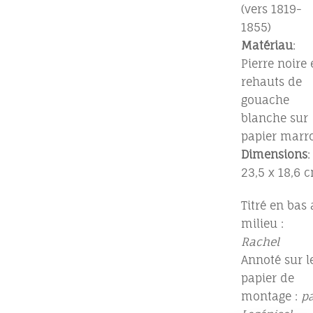
(vers 1819-
1855)
Matériau
:
Pierre noire 
rehauts de
gouache
blanche sur
papier marr
Dimensions
:
23,5 x 18,6 
Titré en bas
milieu :
Rachel
Annoté sur l
papier de
montage :
p