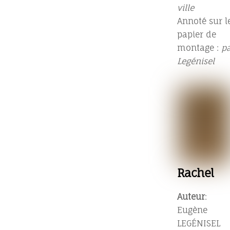
ville
Annoté sur l
papier de
montage :
p
Legénisel
Rachel
Auteur
:
Eugène
LEGÉNISEL