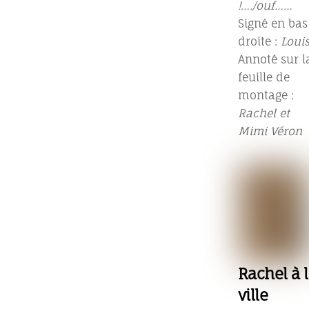
!…./ouf……
Signé en bas
droite :
Loui
Annoté sur l
feuille de
montage :
Rachel et
Mimi Véron
Rachel à 
ville