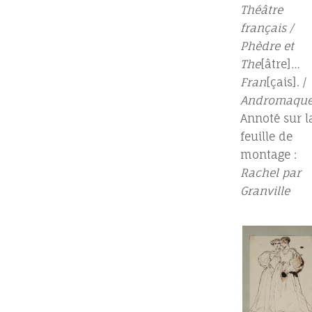
Théâtre
français /
Phèdre et
The
[âtre]
…
Fran
[çais]. /
Andromaqu
Annoté sur l
feuille de
montage :
Rachel par
Granville