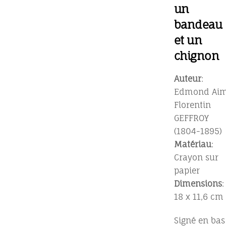
un
bandeau
et un
chignon
Auteur
:
Edmond Ai
Florentin
GEFFROY
(1804-1895)
Matériau
:
Crayon sur
papier
Dimensions
:
18 x 11,6 cm
Signé en bas