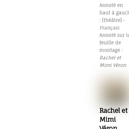
Annoté en
haut à gauc
: [théâtre]
–
Français
Annoté sur l
feuille de
montage :
Rachel et
Mimi Véron
Rachel et
Mimi
Véron