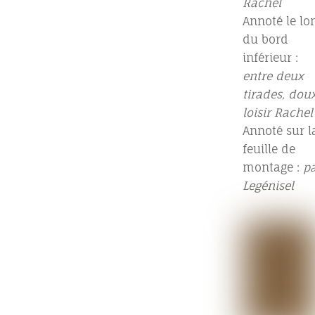
Rachel
Annoté le lo
du bord
inférieur :
entre deux
tirades, dou
loisir Rachel
Annoté sur l
feuille de
montage :
p
Legénisel