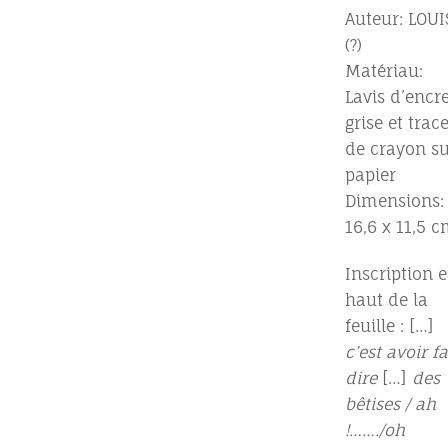
Auteur: LOUI
(?)
Matériau:
Lavis d’encr
grise et trac
de crayon su
papier
Dimensions:
16,6 x 11,5 
Inscription 
haut de la
feuille : […]
c’est avoir fa
dire
[…]
des
bêtises / ah
!……./oh