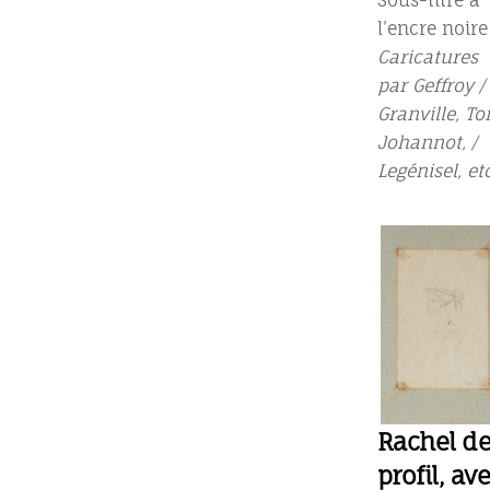
Sous-titré à
l’encre noire 
Caricatures
par Geffroy /
Granville, To
Johannot, /
Legénisel, etc
Rachel d
profil, av