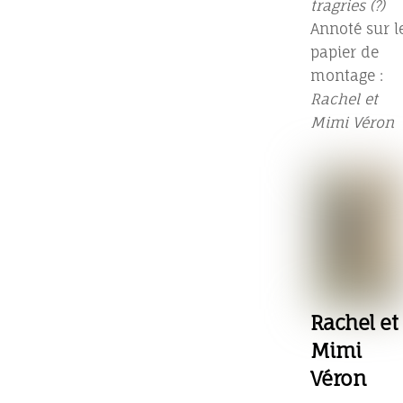
tragries (?)
Annoté sur l
papier de
montage :
Rachel et
Mimi Véron
Rachel et
Mimi
Véron