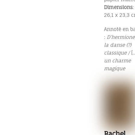
Dimensions
:
26,1 x 23,3 
Annoté en b
:
D’hermione
la danse (?)
classique /
[
un charme
magique
Rachel