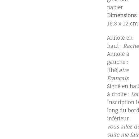
papier
Dimensions
:
16,3 x 12 cm
Annoté en
haut :
Rache
Annoté à
gauche :
[thé]
atre
Français
Signé en hau
à droite :
Lou
Inscription l
long du bor
inférieur :
vous allez d
suite me fair