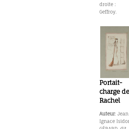
droite :
Geffroy.
Portait-
charge d
Rachel
Auteur
: Jean
Ignace Isido
GÉRARD, dit