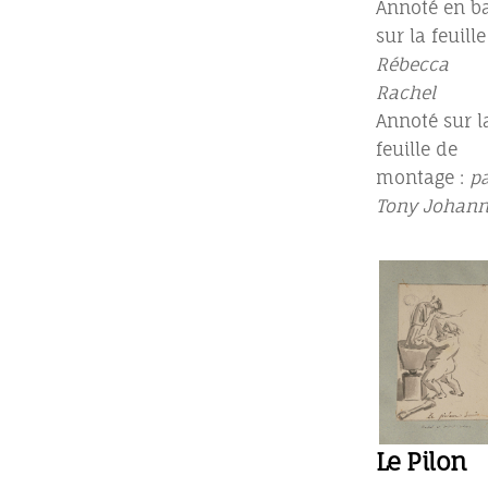
Annoté en b
sur la feuille 
Rébecca
Rachel
Annoté sur l
feuille de
montage :
p
Tony Johann
Le Pilon