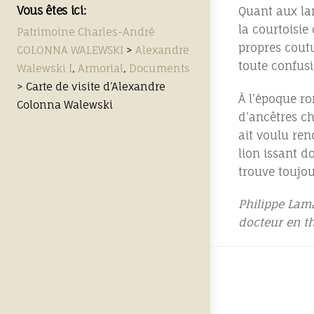
Vous êtes ici:
Quant aux la
la courtoisie
Patrimoine Charles-André
propres coutu
COLONNA WALEWSKI
>
Alexandre
toute confus
Walewski I
,
Armorial
,
Documents
>
Carte de visite d’Alexandre
À l’époque ro
Colonna Walewski
d’ancêtres ch
ait voulu re
lion issant 
trouve toujou
Philippe Lam
docteur en th