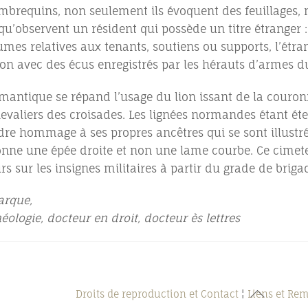
mbrequins, non seulement ils évoquent des feuillages, 
 qu’observent un résident qui possède un titre étrange
mes relatives aux tenants, soutiens ou supports, l’étra
ion avec des écus enregistrés par les hérauts d’armes 
mantique se répand l’usage du lion issant de la couron
evaliers des croisades. Les lignées normandes étant éte
ndre hommage à ses propres ancêtres qui se sont illust
donne une épée droite et non une lame courbe. Ce cimet
rs sur les insignes militaires à partir du grade de briga
arque,
éologie, docteur en droit, docteur ès lettres
Back
Droits de reproduction et Contact
¦
Liens et Re