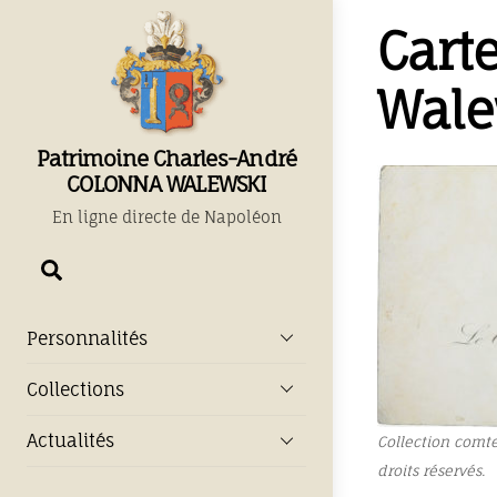
Skip
Cart
to
content
Wale
Patrimoine Charles-André
COLONNA WALEWSKI
En ligne directe de Napoléon
Chercher
Personnalités
Collections
Actualités
Collection comt
droits réservés.