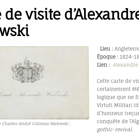
e de visite d’Alexand
wski
Lieu :
Angleterr
Époque :
1824-1
Lien :
Alexandre
Cette carte de v
certainement été 
logique que ne f
Virtuti Militari (
d’honneur (reçue
conquête de l’Alg
e Charles-André Colonna Walewski ;
gothic-revival
.