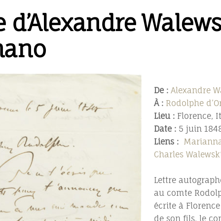
re d’Alexandre Walews
nano
De :
Alexandre W
À :
Rodolphe d’O
Lieu :
Florence, I
Date :
5 juin 184
Liens :
Marianna
Charles Walewsk
Lettre autograph
au comte Rodolph
écrite à Florenc
de son fils, le 