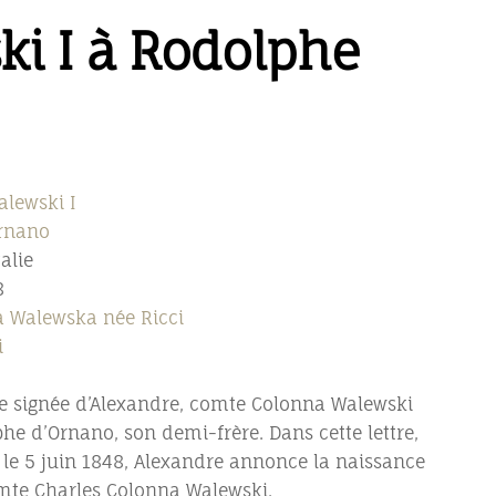
ki I à Rodolphe
alewski I
rnano
talie
8
 Walewska née Ricci
i
e signée d’Alexandre, comte Colonna Walewski
e d’Ornano, son demi-frère. Dans cette lettre,
e le 5 juin 1848, Alexandre annonce la naissance
comte Charles Colonna Walewski.