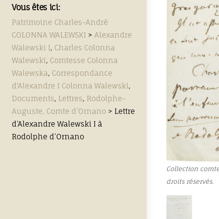
Vous êtes ici:
Patrimoine Charles-André
COLONNA WALEWSKI
>
Alexandre
Walewski I
,
Charles Colonna
Walewski
,
Comtesse Colonna
Walewska
,
Correspondance
d'Alexandre I Colonna Walewski
,
Documents
,
Lettres
,
Rodolphe-
Auguste, Comte d’Ornano
>
Lettre
d’Alexandre Walewski I à
Rodolphe d’Ornano
Collection comt
droits réservés.