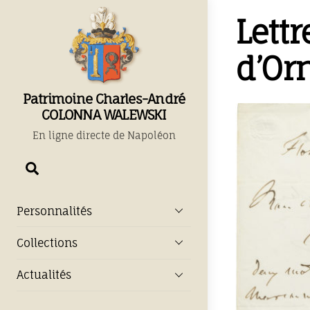
Skip
Lett
to
content
d’Or
Patrimoine Charles-André
COLONNA WALEWSKI
En ligne directe de Napoléon
Chercher
Personnalités
Collections
Actualités