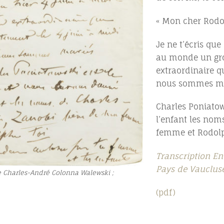
« Mon cher Rodo
Je ne t’écris qu
au monde un gros
extraordinaire q
nous sommes ma
Charles Poniatow
l’enfant les nom
femme et Rodolph
Transcription En 
Pays de Vauclus
e Charles-André Colonna Walewski ;
(pdf)