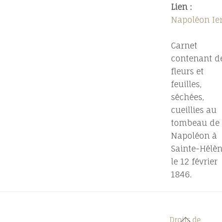
Lien :
Napoléon Ie
Carnet
contenant d
fleurs et
feuilles,
séchées,
cueillies au
tombeau de
Napoléon à
Sainte-Hélè
le 12 février
1846.
Back
Droits de