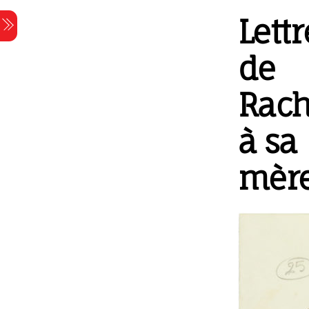
Skip
Lettr
Menu
to
content
de
Rach
à sa
mèr