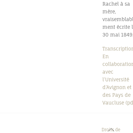
Rachel à sa
mère,
vraisemblab
ment écrite 
30 mai 1849
Transcriptio
En
collaboratio
avec
l’Université
d’Avignon et
des Pays de
Vaucluse (pd
Back
Droits de