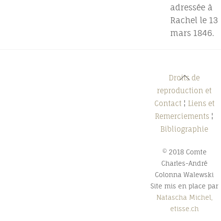
adressée à
Rachel le 13
mars 1846.
Back
Droits de
To
reproduction et
Top
Contact
¦
Liens et
Remerciements
¦
Bibliographie
© 2018 Comte
Charles-André
Colonna Walewski
Site mis en place par
Natascha Michel,
etisse.ch