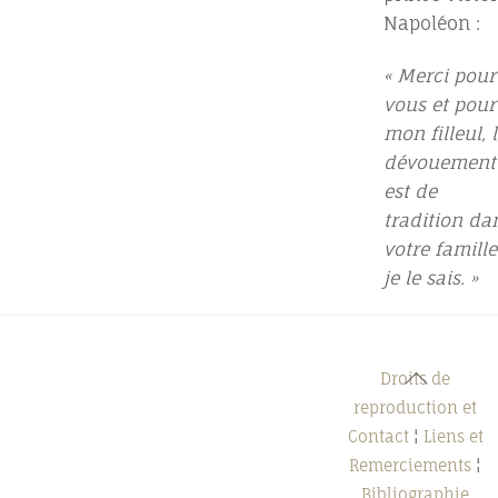
Napoléon :
« Merci pour
vous et pour
mon filleul, 
dévouement
est de
tradition da
votre famille
je le sais. »
Back
Droits de
To
reproduction et
Top
Contact
¦
Liens et
Remerciements
¦
Bibliographie