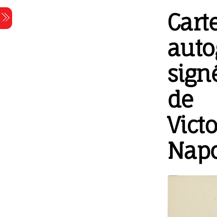
Skip
Cart
Menu
to
content
auto
sign
de
Victo
Nap