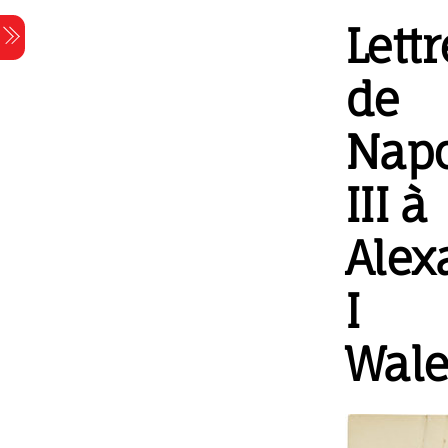
Skip
Lettr
Menu
to
content
de
Nap
III à
Alex
I
Wale