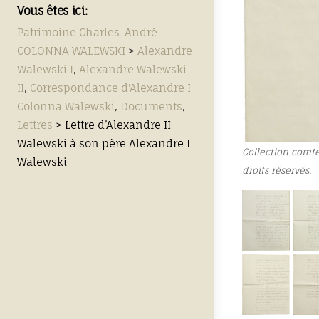
Vous êtes ici:
Patrimoine Charles-André
COLONNA WALEWSKI
>
Alexandre
Walewski I
,
Alexandre Walewski
II
,
Correspondance d'Alexandre I
Colonna Walewski
,
Documents
,
Lettres
>
Lettre d’Alexandre II
Walewski à son père Alexandre I
Collection comt
Walewski
droits réservés.