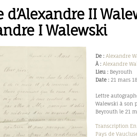
e d’Alexandre II Wale
andre I Walewski
De :
Alexandre Wa
À :
Alexandre Wal
Lieu :
Beyrouth
Date :
21 mars 1
Lettre autograph
Walewski à son p
Beyrouth le 21 m
Transcription En 
Pays de Vaucluse