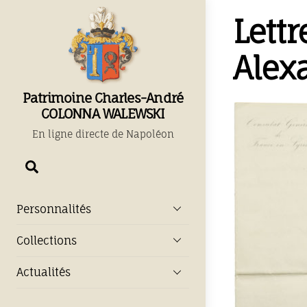
Skip
Lettr
to
content
Alex
Patrimoine Charles-André
COLONNA WALEWSKI
En ligne directe de Napoléon
Chercher
Personnalités
Collections
Actualités