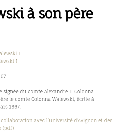
wski à son père
lewski II
ewski I
867
e signée du comte Alexandre II Colonna
ère le comte Colonna Walewski, écrite à
ars 1867.
collaboration avec l’Université d’Avignon et des
 (pdf)