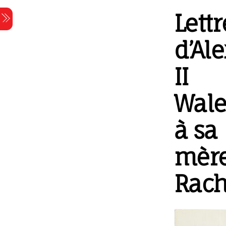
Skip
Lettr
Menu
to
content
d’Al
II
Wale
à sa
mèr
Rach