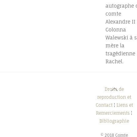
autographe 
comte
Alexandre II
Colonna
Walewski à s
mère la
tragédienne
Rachel.
Back
Droits de
To
reproduction et
Top
Contact
¦
Liens et
Remerciements
¦
Bibliographie
© 2018 Comte