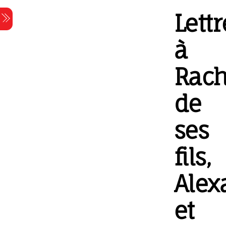
Skip
Lettr
Menu
to
content
à
Rach
de
ses
fils,
Alex
et