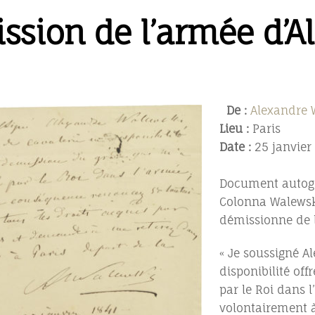
ssion de l’armée d’A
De :
Alexandre 
Lieu :
Paris
Date :
25 janvier
Document autogra
Colonna Walewski,
démissionne de 
« Je soussigné A
disponibilité of
par le Roi dans 
volontairement à