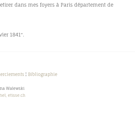
tirer dans mes foyers à Paris département de
vier 1841″.
merciements
¦
Bibliographie
nna Walewski
el, etisse.ch