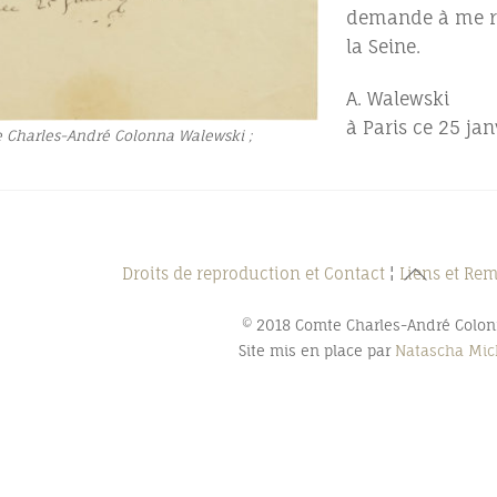
demande à me re
la Seine.
A. Walewski
à Paris ce 25 jan
e Charles-André Colonna Walewski ;
Back
Droits de reproduction et Contact
¦
Liens et Re
To
© 2018 Comte Charles-André Colo
Top
Site mis en place par
Natascha Mich