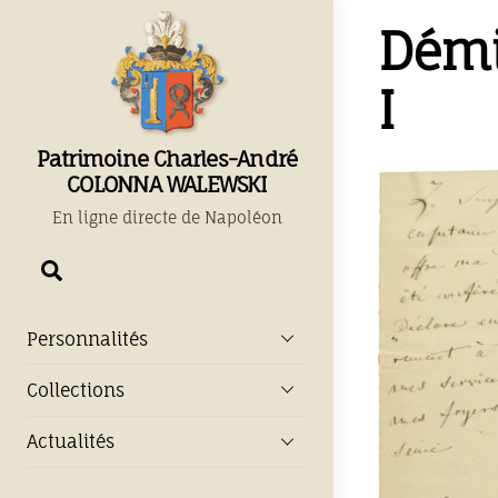
Skip
Démi
to
content
I
Patrimoine Charles-André
COLONNA WALEWSKI
En ligne directe de Napoléon
Chercher
Personnalités
Collections
Actualités