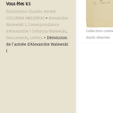
Vous êtes ici:
Patrimoine Charles-André
COLONNA WALEWSKI
>
Alexandre
Walewski I
,
Correspondance
d'Alexandre I Colonna Walewski
,
Collection comt
Documents
,
Lettres
>
Démission
droits réservés.
de l’armée d’Alexandre Walewski
I