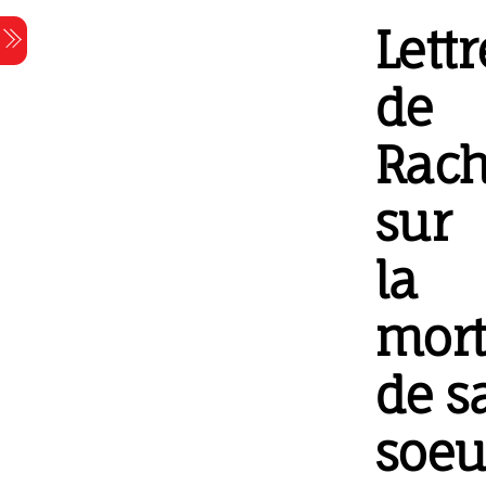
Skip
Lettr
Menu
to
content
de
Rach
sur
la
mor
de s
soeu