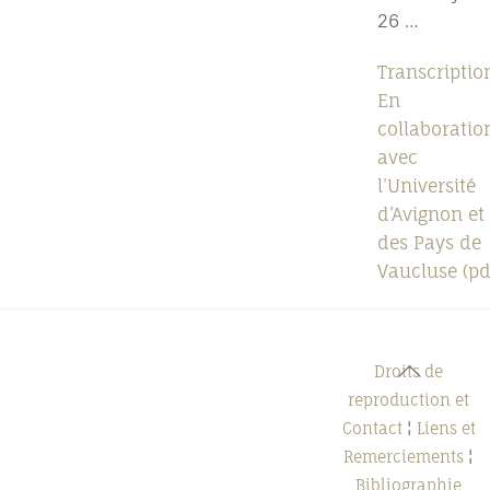
26 …
Transcriptio
En
collaboratio
avec
l’Université
d’Avignon et
des Pays de
Vaucluse (pd
Back
Droits de
To
reproduction et
Top
Contact
¦
Liens et
Remerciements
¦
Bibliographie