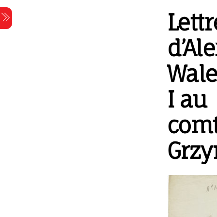
Skip
Lettr
Menu
to
content
d’Al
Wale
I au
com
Grzy