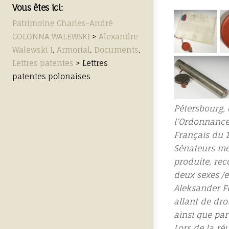
Vous êtes ici:
Patrimoine Charles-André
COLONNA WALEWSKI
>
Alexandre
Walewski I
,
Armorial
,
Documents
,
Lettres patentes
>
Lettres
patentes polonaises
Pétersbourg, 
l’Ordonnance
Français du 1
Sénateurs me
produite, re
deux sexes /e
Aleksander F
allant de dro
ainsi que par
Lors de la ré