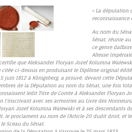
« La députation 
reconnaissance et
Au nom du Sénat
Sénat, réunie au
ce genre daffair
Altesse Impérial
certifie que Aleksander Floryan Jozef Kolumna Walewski
 citée ci-dessus en produisant le Diplôme original édi
5 juin 1812 à Königsberg, a prouvé, devant cette Députat
mbres de la Députation au nom du Sénat, une fois total
connaissent ledit Titre de Comte à Aleksander Floryan 
n l’inscrivant avec ses armoiries au Livre des Honneur
loryan Jozef Kolumna Walewski et à ses descendants des
it, le proclament au nom de l’Article 20 dudit droit, et l
 le Sceau du Sénat.
union de la Députation à Varsovie le 25 mars 1823