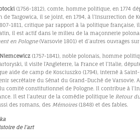
otocki
(1756-1812), comte, homme politique, en 1774 dép
 de Targowica, il se joint, en 1794, à l’Insurrection de
807-1811, critique par rapport à la politique française
tin, il est actif dans le milieu de la maçonnerie polonai
ment en Pologne
(Varsovie 1801) et d’autres ouvrages sur 
 Niemcewicz
(1757-1841), noble polonais, homme politiq
toryski, il visite l’Angleterre, la France et l’Italie, dé
ique aide de camp de Kosciuszko (1794), interné à Saint
nir secrétaire du Sénat du Grand-Duché de Varsovie. Apr
du comité constitutionnel de Pologne. Il contribue à l’I
ance. Il est l’auteur de la comédie politique le
Retour d
aussi des romans, des
Mémoires
(1848) et des fables.
ka
toire de l’art