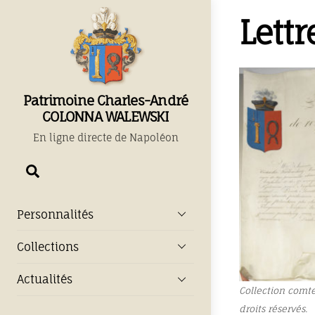
Skip
Lett
to
content
Patrimoine Charles-André
COLONNA WALEWSKI
En ligne directe de Napoléon
Chercher
Personnalités
Collections
Actualités
Collection comt
droits réservés.