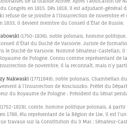
 polonaises de la Grande Armée. Après l’abdication de 
 Congrès en 1815. Dès 1818, il est adjudant-général du
ski refuse de se joindre à l’Insurrection de novembre 
En 1833, il devient membre du Conseil d’État de Russie.
rabowski
(1750-1836), noble polonais, homme politique
seil d’État du Duché de Varsovie. Juriste de formation
s le Duché de Varsovie. Nommé Sénateur-Castellan, il s
oyaume de Pologne. Connu comme représentant de la po
’insurrection de novembre, il la reconnaît, mais n’y parti
ezy Nakwaski
(17711848), noble polonais, Chambellan du
ivement à l’Insurrection de Kosciuszko. Préfet du Dépar
teur du Royaume de Pologne ; Président du Sénat penda
(1752-1828), comte, homme politique polonais, à partir 
en 1788, élu représentant de la Région de Liw, il est l’u
aux travaux sur la Constitution du 3 Mai ; Sénateur-Ca