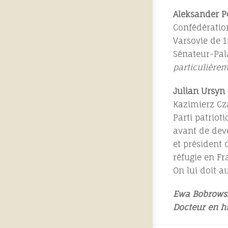
Aleksander P
Confédération
Varsovie de 1
Sénateur-Pala
particulière
Julian Ursyn
Kazimierz Czar
Parti patriot
avant de deve
et président 
réfugie en Fr
On lui doit 
Ewa Bobrows
Docteur en his