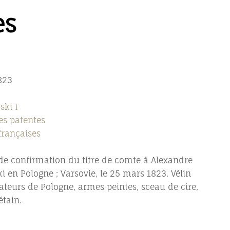
es
823
ski I
es patentes
françaises
 de confirmation du titre de comte à Alexandre
 en Pologne ; Varsovie, le 25 mars 1823. Vélin
nateurs de Pologne, armes peintes, sceau de cire,
étain.