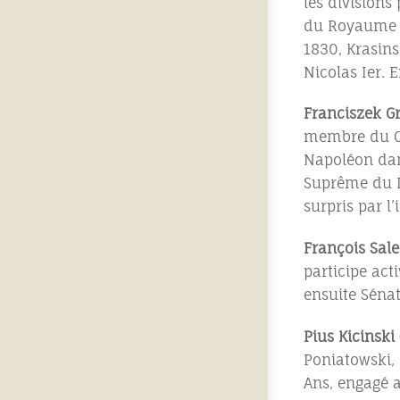
les divisions
du Royaume du
1830, Krasin
Nicolas Ier. 
Franciszek G
membre du Con
Napoléon dan
Suprême du R
surpris par l
François Sal
participe act
ensuite Séna
Pius Kicinski
Poniatowski, 
Ans, engagé 