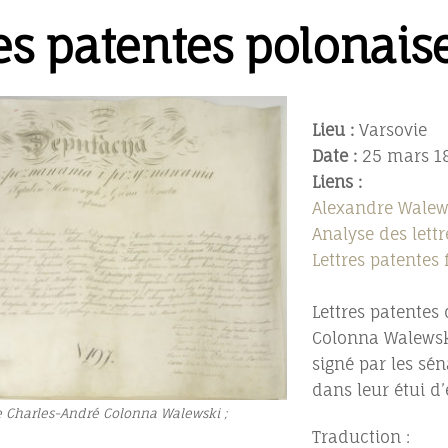
res patentes polonais
Lieu :
Varsovie
Date :
25 mars 1
Liens :
Alexandre Walew
Analyse des lettr
Lettres patentes 
Lettres patentes
Colonna Walewski
signé par les sé
dans leur étui d’
e Charles-André Colonna Walewski ;
Traduction :