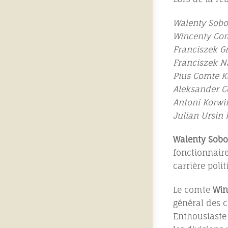
Walenty Sobo
Wincenty Com
Franciszek G
Franciszek N
Pius Comte Ki
Aleksander C
Antoni Korwi
Julian Ursin
Walenty Sobo
fonctionnaire
carrière poli
Le comte
Win
général des 
Enthousiaste