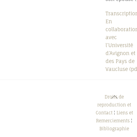
Transcriptio
En
collaboratio
avec
l’Université
d’Avignon et
des Pays de
Vaucluse (pd
Back
Droits de
To
reproduction et
Top
Contact
¦
Liens et
Remerciements
¦
Bibliographie