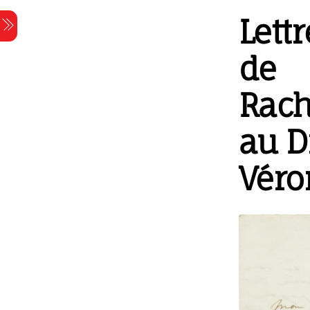
Skip
Lettr
Menu
to
content
de
Rach
au D
Véro