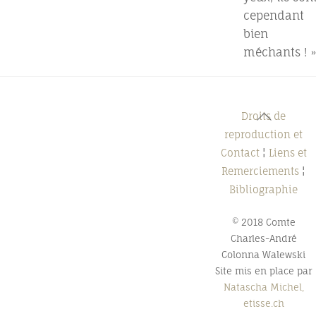
cependant
bien
méchants ! »
Back
Droits de
To
reproduction et
Top
Contact
¦
Liens et
Remerciements
¦
Bibliographie
© 2018 Comte
Charles-André
Colonna Walewski
Site mis en place par
Natascha Michel,
etisse.ch