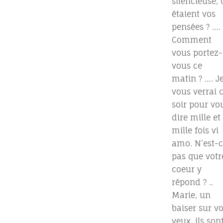
silencieuse, 
étaient vos
pensées ? ….
Comment
vous portez-
vous ce
matin ? …. J
vous verrai 
soir pour vo
dire mille et
mille fois vi
amo. N’est-c
pas que votr
coeur y
répond ? ..
Marie, un
baiser sur v
yeux, ils son