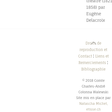
théâtre (182
1858) par
Eugène
Delacroix
Back
Droits de
To
reproduction et
Top
Contact
¦
Liens et
Remerciements
¦
Bibliographie
© 2018 Comte
Charles-André
Colonna Walewski
Site mis en place par
Natascha Michel,
etisse.ch