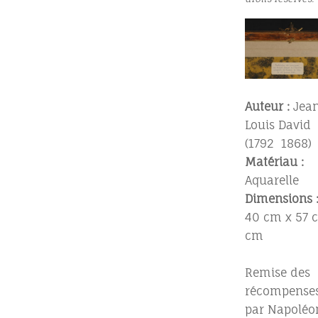
Auteur :
Jea
Louis David
(1792  1868)
Matériau :
Aquarelle
Dimensions 
40 cm x 57 
cm
Remise des
récompense
par Napoléo