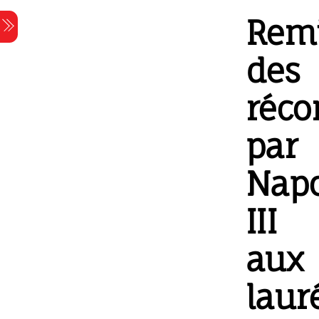
Skip
Rem
Menu
to
content
des
réc
par
Nap
III
aux
laur