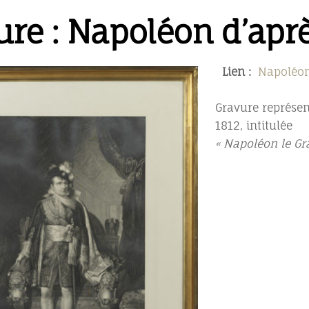
ure : Napoléon d’apr
Lien :
Napoléon
Gravure représen
1812, intitulée
« Napoléon le Gr