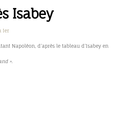
ès Isabey
 Ier
tant Napoléon, d’après le tableau d’Isabey en
and »
.