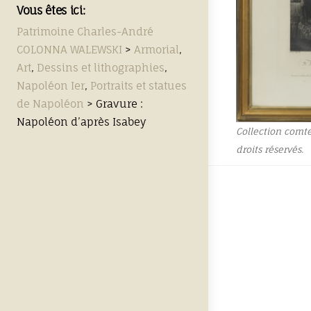
Vous êtes ici:
Patrimoine Charles-André
COLONNA WALEWSKI
>
Armorial
,
Art
,
Dessins et lithographies
,
Napoléon Ier
,
Portraits et statues
de Napoléon
>
Gravure :
Napoléon d’après Isabey
Collection comt
droits réservés.