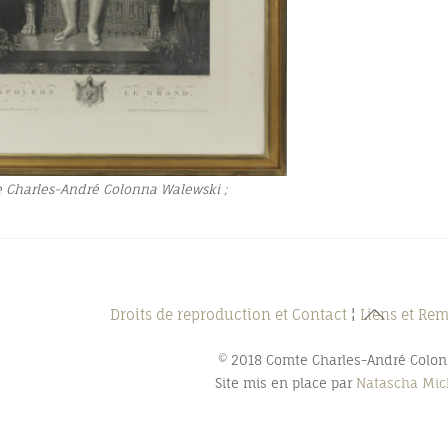
e Charles-André Colonna Walewski ;
Back
Droits de reproduction et Contact
¦
Liens et Re
To
© 2018 Comte Charles-André Colo
Top
Site mis en place par
Natascha Mich