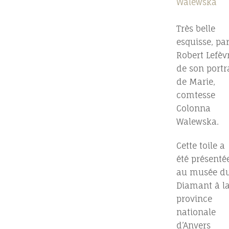
Walewska
Très belle
esquisse, pa
Robert Lefèvr
de son portr
de Marie,
comtesse
Colonna
Walewska.
Cette toile a
été présenté
au musée d
Diamant à l
province
nationale
d’Anvers