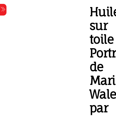
Skip
Huil
Menu
to
content
sur
toile 
Portr
de
Mari
Wal
par