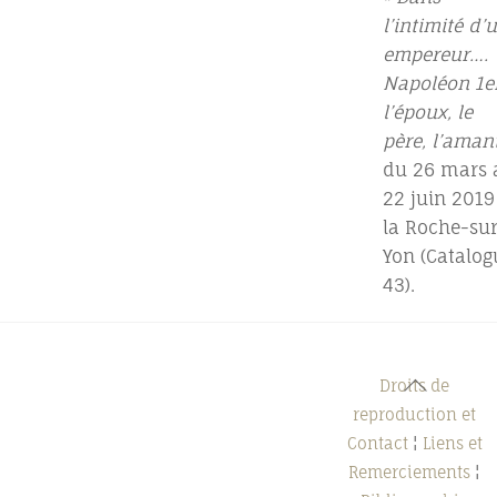
l’intimité d’
empereur….
Napoléon 1er
l’époux, le
père, l’aman
du 26 mars 
22 juin 2019
la Roche-sur
Yon (Catalog
43).
Back
Droits de
To
reproduction et
Top
Contact
¦
Liens et
Remerciements
¦