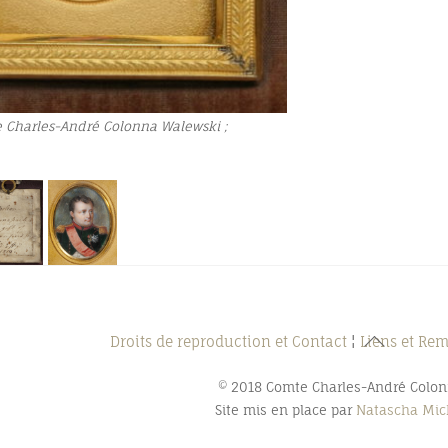
e Charles-André Colonna Walewski ;
Back
Droits de reproduction et Contact
¦
Liens et Re
To
© 2018 Comte Charles-André Colo
Top
Site mis en place par
Natascha Mich