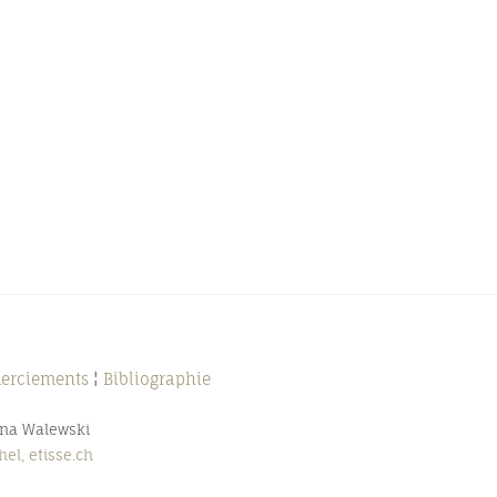
merciements
¦
Bibliographie
nna Walewski
el, etisse.ch