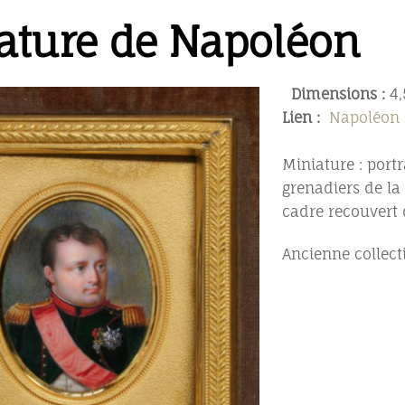
ature de Napoléon
Dimensions :
4,
Lien :
Napoléon 
Miniature : port
grenadiers de l
cadre recouvert 
Ancienne collecti