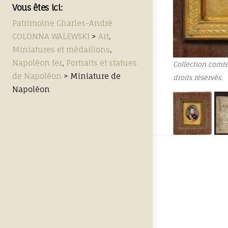
Vous êtes ici:
Patrimoine Charles-André
COLONNA WALEWSKI
>
Art
,
Miniatures et médaillons
,
Napoléon Ier
,
Portraits et statues
Collection comt
de Napoléon
>
Miniature de
droits réservés.
Napoléon