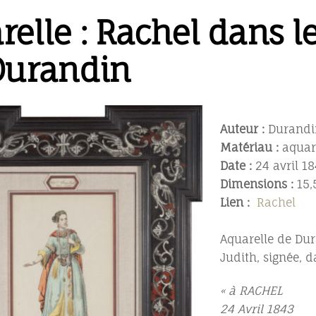
elle : Rachel dans le
Durandin
Auteur :
Durandi
Matériau :
aquar
Date :
24 avril 1
Dimensions :
15,
Lien :
Rachel
Aquarelle de Dur
Judith, signée, d
« à RACHEL
24 Avril 1843