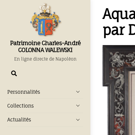
Skip
Aquar
to
content
par 
Patrimoine Charles-André
COLONNA WALEWSKI
En ligne directe de Napoléon
Chercher
Personnalités
Collections
Actualités