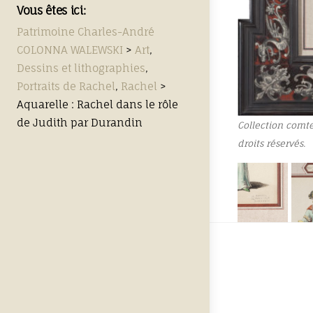
Vous êtes ici:
Patrimoine Charles-André
COLONNA WALEWSKI
>
Art
,
Dessins et lithographies
,
Portraits de Rachel
,
Rachel
>
Aquarelle : Rachel dans le rôle
de Judith par Durandin
Collection comt
droits réservés.