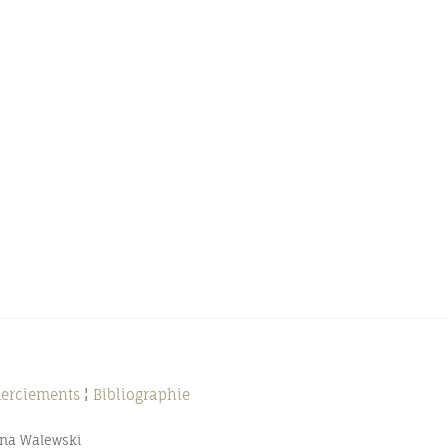
merciements
¦
Bibliographie
nna Walewski