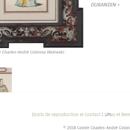
DURANDIN »
e Charles-André Colonna Walewski ;
Back
Droits de reproduction et Contact
¦
Liens et Re
To
© 2018 Comte Charles-André Colo
Top