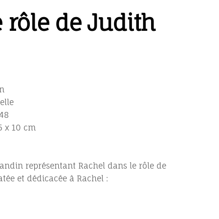
 rôle de Judith
n
elle
848
5 x 10 cm
andin représentant Rachel dans le rôle de
atée et dédicacée à Rachel :