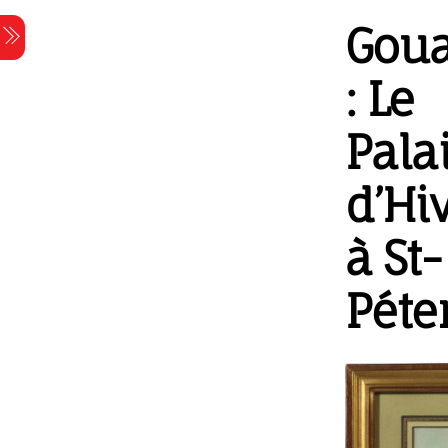
Skip
Gou
Menu
to
content
: Le
Pala
d’Hi
à St-
Péte