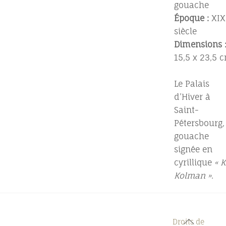
gouache
Époque :
XIX
siècle
Dimensions 
15,5 x 23,5 
Le Palais
d’Hiver à
Saint-
Pétersbourg,
gouache
signée en
cyrillique
« K
Kolman »
.
Back
Droits de