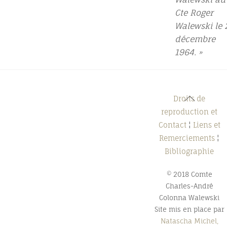
Cte Roger
Walewski le 
décembre
1964. »
Back
Droits de
To
reproduction et
Top
Contact
¦
Liens et
Remerciements
¦
Bibliographie
© 2018 Comte
Charles-André
Colonna Walewski
Site mis en place par
Natascha Michel,