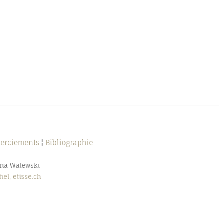
merciements
¦
Bibliographie
nna Walewski
el, etisse.ch