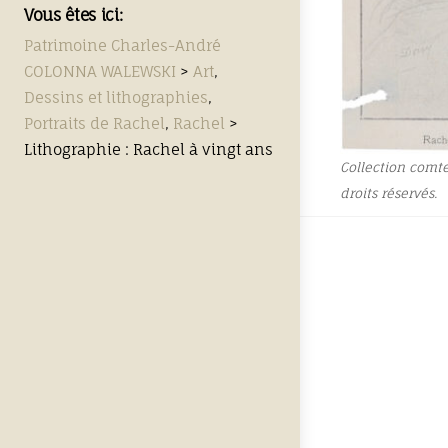
Vous êtes ici:
Patrimoine Charles-André
COLONNA WALEWSKI
>
Art
,
Dessins et lithographies
,
Portraits de Rachel
,
Rachel
>
Lithographie : Rachel à vingt ans
Collection comt
droits réservés.