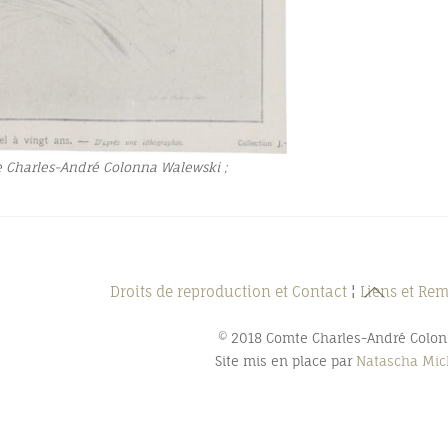
e Charles-André Colonna Walewski ;
Back
Droits de reproduction et Contact
¦
Liens et Re
To
© 2018 Comte Charles-André Colo
Top
Site mis en place par
Natascha Mich